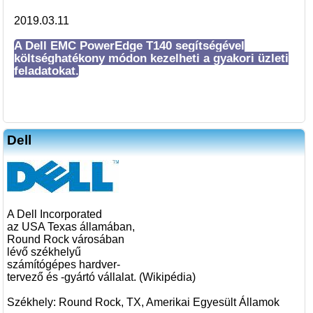
2019.03.11
A Dell EMC PowerEdge T140 segítségével
költséghatékony módon kezelheti a gyakori üzleti
feladatokat.
Dell
A Dell Incorporated
az USA Texas államában,
Round Rock városában
lévő székhelyű
számítógépes hardver-
tervező és -gyártó vállalat. (Wikipédia)
Székhely: Round Rock, TX, Amerikai Egyesült Államok