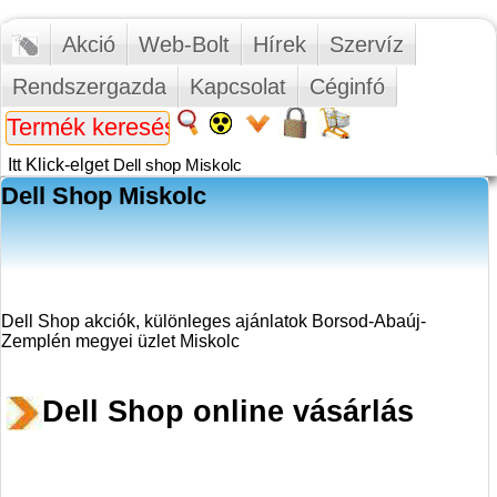
Akció
Web-Bolt
Hírek
Szervíz
Rendszergazda
Kapcsolat
Céginfó
Itt Klick-elget
Dell shop Miskolc
Dell Shop Miskolc
Dell Shop akciók, különleges ajánlatok Borsod-Abaúj-
Zemplén megyei üzlet Miskolc
Dell Shop online vásárlás