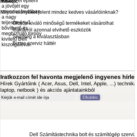
Kezdje el építeni
Miskolc
a jövőjét egy
csendes irodában
Milyen előnyöket jelent mindez kedves vásárlóinknak?
a nagy
teljesítményű,
Olcsón kiváló minőségű termékeket vásárolhat
bővíthető és
Raktárról azonnal elvihető eszközök
megbízható torony
Segítség a kiválasztásban
kivitelű Dell
Biztos szerviz háttér
kiszolgálóval.
Dell Számítástechnika bolt és számítógép szerviz